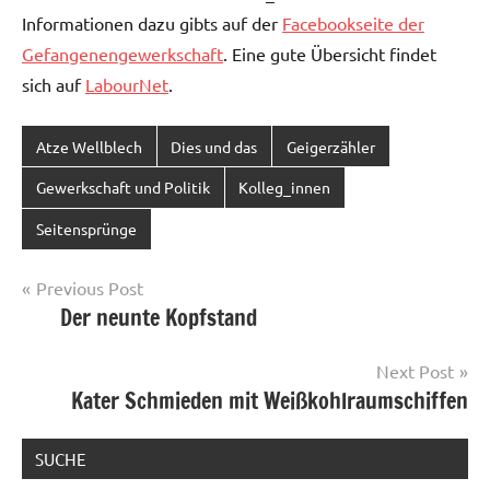
Informationen dazu gibts auf der
Facebookseite der
Gefangenengewerkschaft
. Eine gute Übersicht findet
sich auf
LabourNet
.
Atze Wellblech
Dies und das
Geigerzähler
Gewerkschaft und Politik
Kolleg_innen
Seitensprünge
Post
Previous Post
Der neunte Kopfstand
navigation
Next Post
Kater Schmieden mit Weißkohlraumschiffen
SUCHE