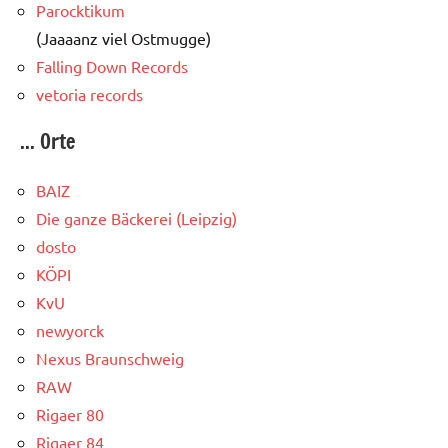
Parocktikum
(Jaaaanz viel Ostmugge)
Falling Down Records
vetoria records
... Orte
BAIZ
Die ganze Bäckerei (Leipzig)
dosto
KÖPI
KvU
newyorck
Nexus Braunschweig
RAW
Rigaer 80
Rigaer 84