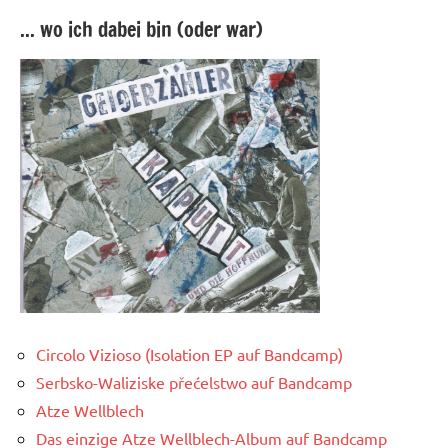
... wo ich dabei bin (oder war)
Circolo Vizioso (Isolation EP auf Bandcamp)
Serbsko-Waliziske přećelstwo auf Bandcamp
Atze Wellblech
Das einzige Atze Wellblech-Album auf Bandcamp