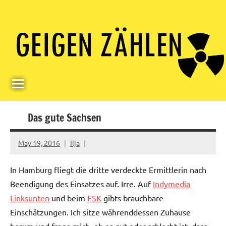
Skip
Paul
Berlin,
to
Germany
Geigerzähler
content
Das gute Sachsen
May 19, 2016
Ilja
In Hamburg fliegt die dritte verdeckte Ermittlerin nach
Beendigung des Einsatzes auf. Irre. Auf
Indymedia
Linksunten
und beim
FSK
gibts brauchbare
Einschätzungen. Ich sitze währenddessen Zuhause