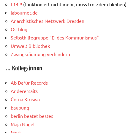
L14!!!
(funktioniert nicht mehr, muss trotzdem bleiben)
labournet.de
Anarchistisches Netzwerk Dresden
Ostblog
Selbsthilfegruppe "Ei des Kommunismus"
Umwelt Bibliothek
Zwangsräumung verhindern
... Kolleg:innen
Ab Dafür Records
Anderersaits
Čorna Krušwa
baupunq
berlin beatet bestes
Maja Nagel
Morf