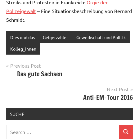
Streiks und Protesten in Frankreich:
Orgie der
Polizeigewalt
– Eine Situationsbeschreibung von Bernard
Schmidt.
Dies und das
Geigerzähler
Gewerkschaft und Politik
Kolleg_innen
Post
Previous Post
Das gute Sachsen
navigation
Next Post
Anti-EM-Tour 2016
SUCHE
Search
Search
for: