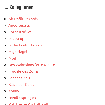
... Kolleg:innen
Ab Dafür Records
Anderersaits
Čorna Krušwa
baupunq
berlin beatet bestes
Maja Nagel
Morf
Des Wahnsinns fette Meute
Früchte des Zorns
Johanna Zeul
Klaus der Geiger
Konny
revolte springen
Rotzfreche Asphalt Kultur