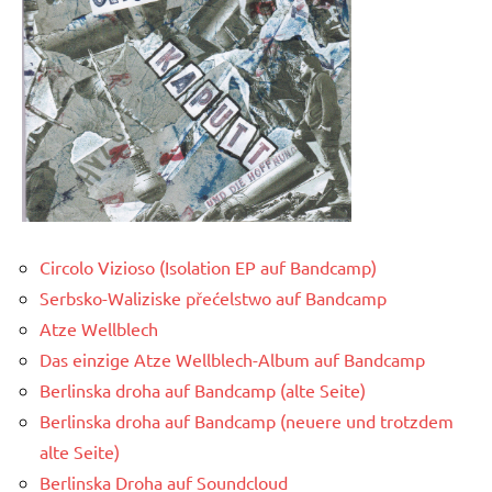
Circolo Vizioso (Isolation EP auf Bandcamp)
Serbsko-Waliziske přećelstwo auf Bandcamp
Atze Wellblech
Das einzige Atze Wellblech-Album auf Bandcamp
Berlinska droha auf Bandcamp (alte Seite)
Berlinska droha auf Bandcamp (neuere und trotzdem
alte Seite)
Berlinska Droha auf Soundcloud