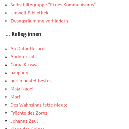
Selbsthilfegruppe "Ei des Kommunismus"
Umwelt Bibliothek
Zwangsräumung verhindern
... Kolleg:innen
Ab Dafür Records
Anderersaits
Čorna Krušwa
baupunq
berlin beatet bestes
Maja Nagel
Morf
Des Wahnsinns fette Meute
Früchte des Zorns
Johanna Zeul
Klaus der Geiger