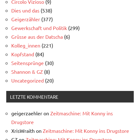
Circolo Vizioso
(9)
Dies und das
(538)
Geigerzähler
(377)
Gewerkschaft und Politik
(299)
Grüsse aus der Datscha
(6)
Kolleg_innen
(221)
Kopfstand
(84)
Seitensprünge
(30)
Shannon & GZ
(8)
Uncategorized
(20)
LETZTE KOMMENTARE
geigerzaehler
on
Zeitmaschine: Mit Konny ins
Drugstore
XrisWraith
on
Zeitmaschine: Mit Konny ins Drugstore
GZ
on
Zeitmaschine: Mit Konny ins Drugstore