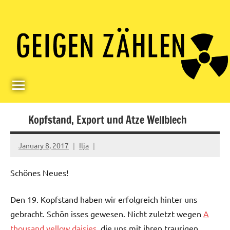
Skip
Paul
Berlin,
to
Germany
Geigerzähler
content
Kopfstand, Export und Atze Wellblech
January 8, 2017
Ilja
Schönes Neues!
Den 19. Kopfstand haben wir erfolgreich hinter uns
gebracht. Schön isses gewesen. Nicht zuletzt wegen
A
thousand yellow daisies
, die uns mit ihren traurigen