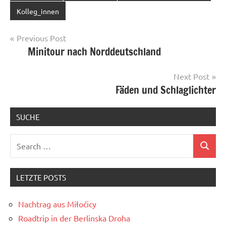
Kolleg_innen
Post
Previous Post
Minitour nach Norddeutschland
navigation
Next Post
Fäden und Schlaglichter
SUCHE
Search
Search
for:
LETZTE POSTS
Nachtrag aus Miłoćicy
Roadtrip in der Berlinska Droha