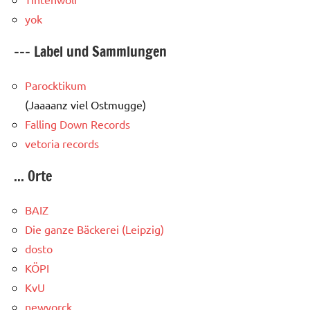
yok
--- Label und Sammlungen
Parocktikum
(Jaaaanz viel Ostmugge)
Falling Down Records
vetoria records
... Orte
BAIZ
Die ganze Bäckerei (Leipzig)
dosto
KÖPI
KvU
newyorck