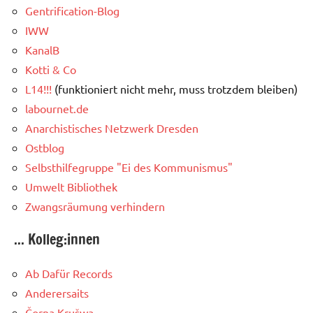
Gentrification-Blog
IWW
KanalB
Kotti & Co
L14!!!
(funktioniert nicht mehr, muss trotzdem bleiben)
labournet.de
Anarchistisches Netzwerk Dresden
Ostblog
Selbsthilfegruppe "Ei des Kommunismus"
Umwelt Bibliothek
Zwangsräumung verhindern
... Kolleg:innen
Ab Dafür Records
Anderersaits
Čorna Krušwa