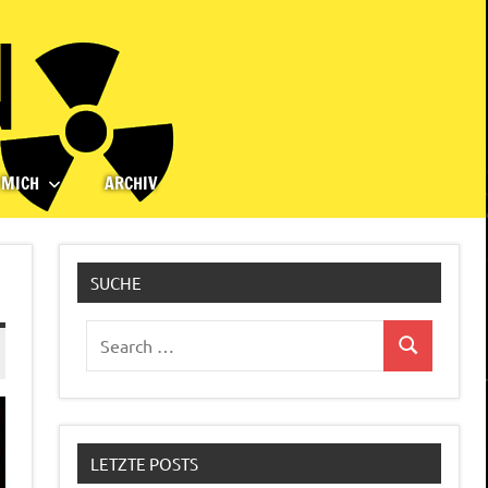
 MICH
ARCHIV
SUCHE
Search
Search
for:
LETZTE POSTS