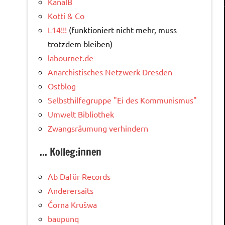
KanalB
Kotti & Co
L14!!!
(funktioniert nicht mehr, muss
trotzdem bleiben)
labournet.de
Anarchistisches Netzwerk Dresden
Ostblog
Selbsthilfegruppe "Ei des Kommunismus"
Umwelt Bibliothek
Zwangsräumung verhindern
... Kolleg:innen
Ab Dafür Records
Anderersaits
Čorna Krušwa
baupunq