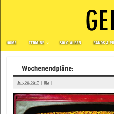
Skip
to
content
Paul
Berlin,
Germany
Geigerzähler
HOME
TERMINE
SOLO-ALBEN
BANDS & PR
Wochenendpläne:
July 20, 2017
Ilja