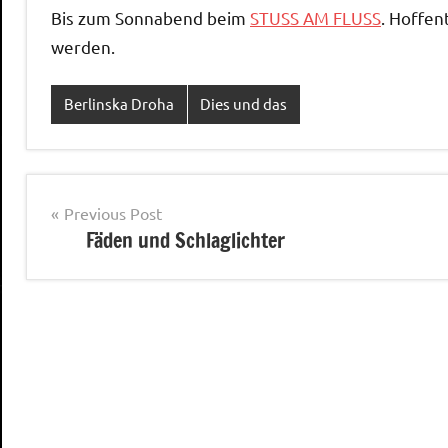
Bis zum Sonnabend beim
STUSS AM FLUSS
. Hoffen
werden.
Berlinska Droha
Dies und das
Post
Previous Post
Fäden und Schlaglichter
navigation