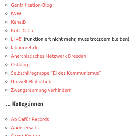
Gentrification-Blog
IWW
KanalB
Kotti & Co
L14!!!
(funktioniert nicht mehr, muss trotzdem bleiben)
labournet.de
Anarchistisches Netzwerk Dresden
Ostblog
Selbsthilfegruppe "Ei des Kommunismus"
Umwelt Bibliothek
Zwangsräumung verhindern
... Kolleg:innen
Ab Dafür Records
Anderersaits
Čorna Krušwa