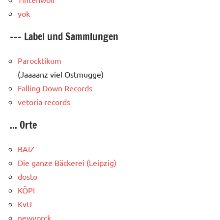
yok
--- Label und Sammlungen
Parocktikum
(Jaaaanz viel Ostmugge)
Falling Down Records
vetoria records
... Orte
BAIZ
Die ganze Bäckerei (Leipzig)
dosto
KÖPI
KvU
newyorck