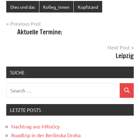
Dies und das
Kolleg_innen
Kopfstand
Post
Previous Post
Aktuelle Termine:
navigation
Next Post
Leipzig
SUCHE
Search
Search
for:
LETZTE POSTS
Nachtrag aus Miłoćicy
Roadtrip in der Berlinska Droha