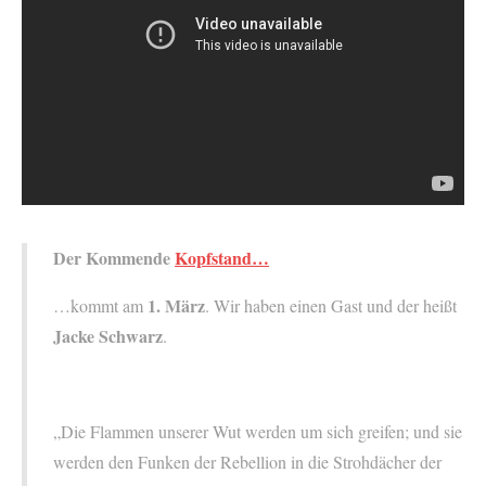
Der Kommende
Kopfstand…
1. März
…kommt am
. Wir haben einen Gast und der heißt
Jacke Schwarz
.
„Die Flammen unserer Wut werden um sich greifen; und sie
werden den Funken der Rebellion in die Strohdächer der