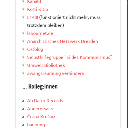
KanalB
Kotti & Co
L14!!!
(funktioniert nicht mehr, muss
trotzdem bleiben)
labournet.de
Anarchistisches Netzwerk Dresden
Ostblog
Selbsthilfegruppe "Ei des Kommunismus"
Umwelt Bibliothek
Zwangsräumung verhindern
... Kolleg:innen
Ab Dafür Records
Anderersaits
Čorna Krušwa
baupunq