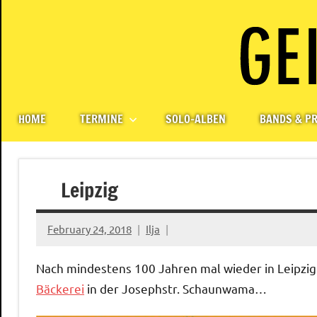
Skip
to
content
Paul
Berlin,
Germany
Geigerzähler
HOME
TERMINE
SOLO-ALBEN
BANDS & PR
Leipzig
February 24, 2018
Ilja
Nach mindestens 100 Jahren mal wieder in Leipzig
Bäckerei
in der Josephstr. Schaunwama…