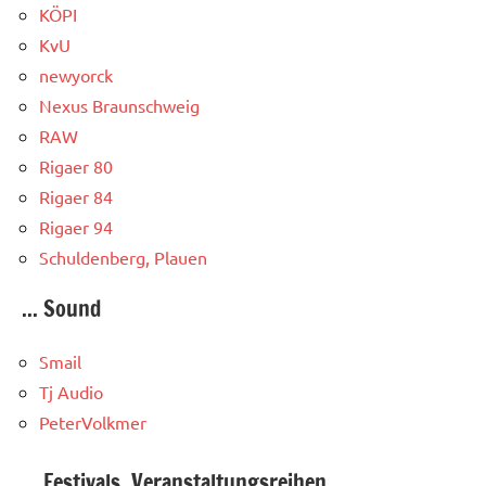
KÖPI
KvU
newyorck
Nexus Braunschweig
RAW
Rigaer 80
Rigaer 84
Rigaer 94
Schuldenberg, Plauen
... Sound
Smail
Tj Audio
PeterVolkmer
... Festivals, Veranstaltungsreihen,