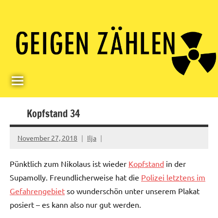
Skip
Paul
Berlin,
to
Germany
Geigerzähler
content
Kopfstand 34
November 27, 2018
Ilja
Pünktlich zum Nikolaus ist wieder
Kopfstand
in der
Supamolly. Freundlicherweise hat die
Polizei letztens im
Gefahrengebiet
so wunderschön unter unserem Plakat
posiert – es kann also nur gut werden.