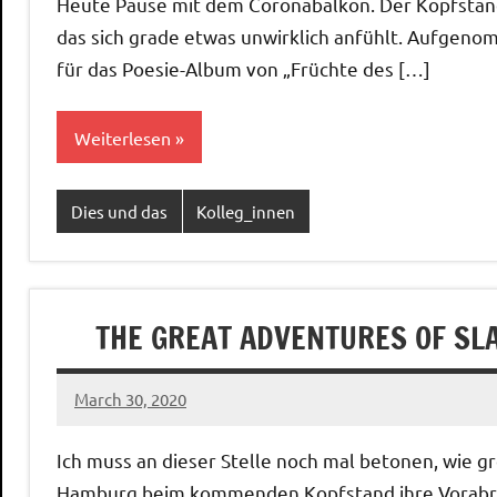
Heute Pause mit dem Coronabalkon. Der Kopfstand 
das sich grade etwas unwirklich anfühlt. Aufgen
für das Poesie-Album von „Früchte des […]
Weiterlesen
Dies und das
Kolleg_innen
THE GREAT ADVENTURES OF S
March 30, 2020
Ilja
Ich muss an dieser Stelle noch mal betonen, wie gr
Hamburg beim kommenden Kopfstand ihre Vorabrel