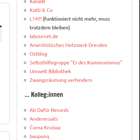
KanalB
Kotti & Co
L14!!!
(funktioniert nicht mehr, muss
trotzdem bleiben)
labournet.de
Anarchistisches Netzwerk Dresden
Ostblog
n
Selbsthilfegruppe "Ei des Kommunismus"
Umwelt Bibliothek
Zwangsräumung verhindern
... Kolleg:innen
Ab Dafür Records
Anderersaits
Čorna Krušwa
baupunq