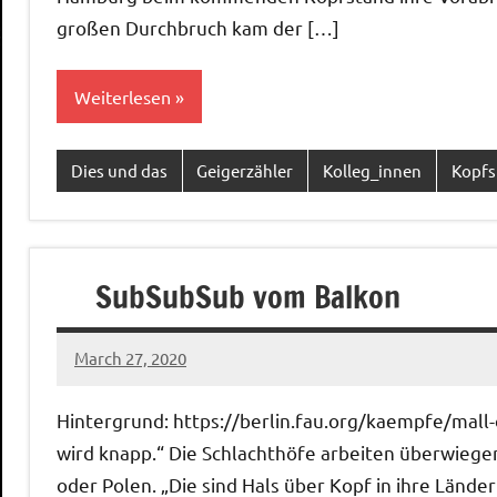
großen Durchbruch kam der […]
Weiterlesen
Dies und das
Geigerzähler
Kolleg_innen
Kopfs
SubSubSub vom Balkon
March 27, 2020
Ilja
Hintergrund: https://berlin.fau.org/kaempfe/mall
wird knapp.“ Die Schlachthöfe arbeiten überwieg
oder Polen. „Die sind Hals über Kopf in ihre Lände