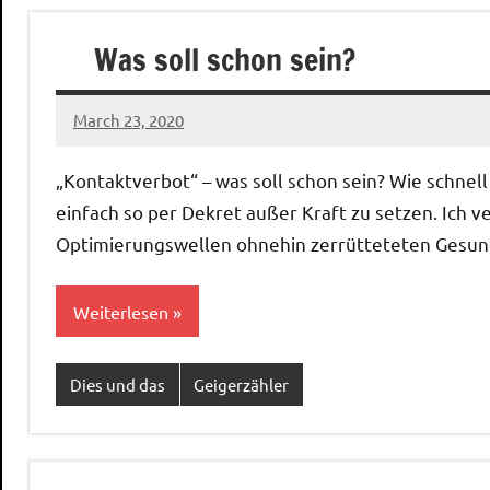
Was soll schon sein?
March 23, 2020
Ilja
1
comment
„Kontaktverbot“ – was soll schon sein? Wie schnell
einfach so per Dekret außer Kraft zu setzen. Ich
Optimierungswellen ohnehin zerrütteteten Gesun
Weiterlesen
Dies und das
Geigerzähler