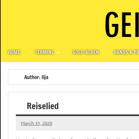
Skip
to
content
Paul
Berlin,
Germany
Geigerzähler
HOME
TERMINE
SOLO-ALBEN
BANDS & PR
Author:
Ilja
Reiselied
March 31, 2020
Ilja