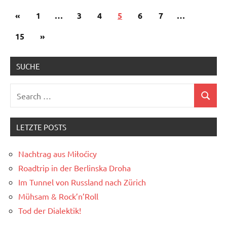
Posts
Previous
«
1
…
3
4
5
6
7
…
pagination
Posts
Next
15
»
Posts
SUCHE
Search
Search
for:
LETZTE POSTS
Nachtrag aus Miłoćicy
Roadtrip in der Berlinska Droha
Im Tunnel von Russland nach Zürich
Mühsam & Rock’n’Roll
Tod der Dialektik!