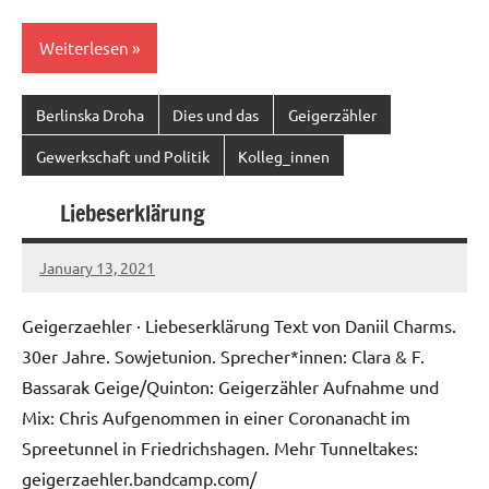
Weiterlesen
Berlinska Droha
Dies und das
Geigerzähler
Gewerkschaft und Politik
Kolleg_innen
Liebeserklärung
January 13, 2021
Ilja
Geigerzaehler · Liebeserklärung Text von Daniil Charms.
30er Jahre. Sowjetunion. Sprecher*innen: Clara & F.
Bassarak Geige/Quinton: Geigerzähler Aufnahme und
Mix: Chris Aufgenommen in einer Coronanacht im
Spreetunnel in Friedrichshagen. Mehr Tunneltakes:
geigerzaehler.bandcamp.com/