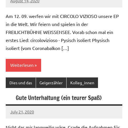
August 14, 2020
Ilja
Am 12. 09. werfen wir mit CIRCOLO VIZIOSO unsere EP
in die Welt. Wir feiern und spielen in der
FREILICHTBÜHNE WEISSENSEE. Vorab schon mal ein
erstes Lied: circolovizioso · Pysisch isoliert Physisch
isoliert (vom Coronabalkon […]
Weiterlesen
Dies und das
Geigerzähler
Kolleg_innen
Gute Unterhaltung (ein teurer Spaß)
July 21, 2020
Ilja
Nicht das mir langweilig wäre. Grade die Aufnahmen für