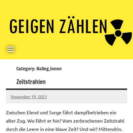
Skip
Paul
Berlin,
to
Germany
Geigerzähler
content
Category:
Kolleg_innen
Zeitstrahlen
November 19, 2021
Ilja
Zwischen Elend und Sorge fährt dampfbetrieben ein
alter Zug. Wo fährt er hin? Vom zerbrochenen Zeitstrahl
durch die Leere in eine blaue Zeit? Und wir? Mittendrin.