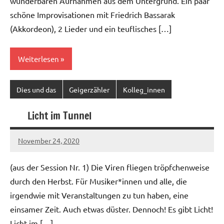
wunderbaren Aufnahmen aus dem Untergrund. Ein paar
schöne Improvisationen mit Friedrich Bassarak
(Akkordeon), 2 Lieder und ein teuflisches […]
Weiterlesen
Dies und das
Geigerzähler
Kolleg_innen
Licht im Tunnel
November 24, 2020
Ilja
(aus der Session Nr. 1) Die Viren fliegen tröpfchenweise
durch den Herbst. Für Musiker*innen und alle, die
irgendwie mit Veranstaltungen zu tun haben, eine
einsamer Zeit. Auch etwas düster. Dennoch! Es gibt Licht!
Licht im […]