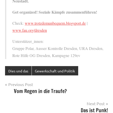
Neustadt.
Get organized! Soziale Kämpfe zusammenführen!
Check:
www.trotzdemunbequem.blogsport.de
|
www.fau.org/dresden
Unterstützer_innen:
Gruppe Polar, Ausser Kontrolle Dresden, URA Dresden,
Rote Hilfe OG Dresden, Kampagne 129ev
Dies und das
Gewerkschaft und Politik
Post
Previous Post
Vom Regen in die Traufe?
navigation
Next Post
Das ist Punk!