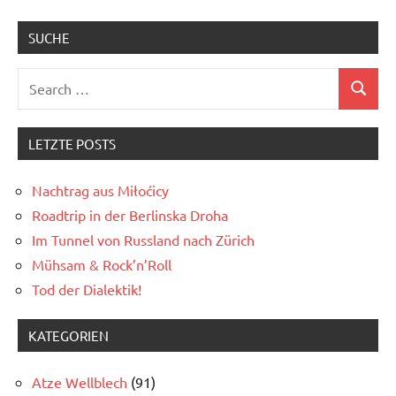
SUCHE
Search
Search
for:
LETZTE POSTS
Nachtrag aus Miłoćicy
Roadtrip in der Berlinska Droha
Im Tunnel von Russland nach Zürich
Mühsam & Rock’n’Roll
Tod der Dialektik!
KATEGORIEN
Atze Wellblech
(91)