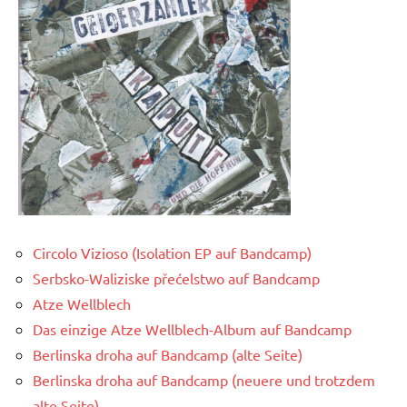
Circolo Vizioso (Isolation EP auf Bandcamp)
Serbsko-Waliziske přećelstwo auf Bandcamp
Atze Wellblech
Das einzige Atze Wellblech-Album auf Bandcamp
Berlinska droha auf Bandcamp (alte Seite)
Berlinska droha auf Bandcamp (neuere und trotzdem
alte Seite)