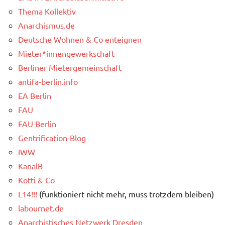
Thema Kollektiv
Anarchismus.de
Deutsche Wohnen & Co enteignen
Mieter*innengewerkschaft
Berliner Mietergemeinschaft
antifa-berlin.info
EA Berlin
FAU
FAU Berlin
Gentrification-Blog
IWW
KanalB
Kotti & Co
L14!!!
(funktioniert nicht mehr, muss trotzdem bleiben)
labournet.de
Anarchistisches Netzwerk Dresden